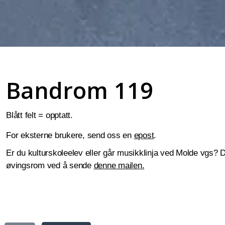
Bandrom 119
Blått felt = opptatt.
For eksterne brukere,
send oss en
e
post
.
Er du kulturskoleelev eller går musikklinja ved Molde vgs?
øvingsrom ved å sende
denne mailen
.