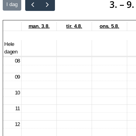
3. – 9
I dag
man. 3.8.
tir. 4.8.
ons. 5.8.
Hele
dagen
08
09
10
11
12