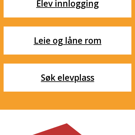
Elev innlogging
Leie og låne rom
Søk elevplass