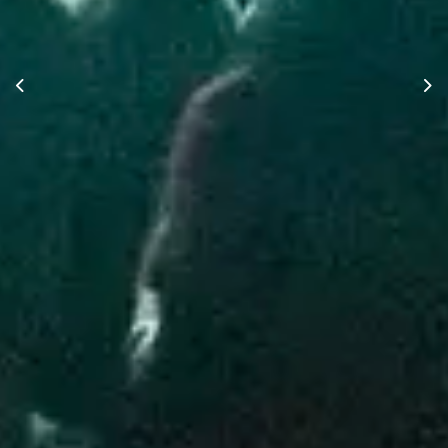
Previous
Ne