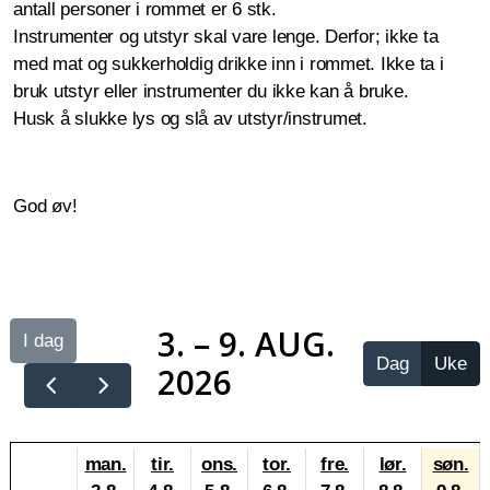
antall personer i rommet er 6 stk.
Instrumenter og utstyr skal vare lenge. Derfor; ikke ta
med mat og sukkerholdig drikke inn i rommet. Ikke ta i
bruk utstyr eller instrumenter du ikke kan å bruke.
Husk å slukke lys og slå av utstyr/instrumet.
God øv!
3. – 9. AUG.
I dag
Dag
Uke
2026
man.
tir.
ons.
tor.
fre.
lør.
søn.