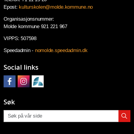
Epost:
kulturskolen@molde.kommune.no
Organisasjonsnummer:
Molde kommune 921 221 967
VIPPS: 507598
Speedadmin -
nomolde.speedadmin.dk
Social links
Molde kulturskole på Facebook
Molde kulturskole på Instagram
Molde kulturskoles SpeedAdmin
Søk