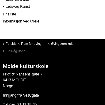
Eidsvåg Kunst
Prisliste
Informasjon ved utleie
Forside
Rom for øving og leie
Øvingsrom kulturskolen i Eidsvåg
Eidsvåg Band
Molde kulturskole
Fridtjof Nansens gate 7
6413 MOLDE
Norge
Inngang fra Veøygata
Telefon: 71 11 15 20