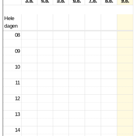
3.8.
4.8.
5.8.
6.8.
7.8.
8.8.
9.8.
Hele
dagen
08
09
10
11
12
13
14