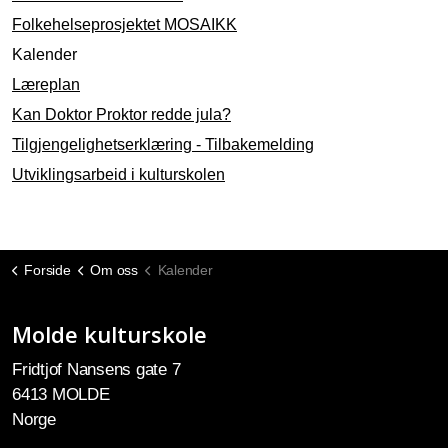
Folkehelseprosjektet MOSAIKK
Kalender
Læreplan
Kan Doktor Proktor redde jula?
Tilgjengelighetserklæring - Tilbakemelding
Utviklingsarbeid i kulturskolen
Forside
Om oss
Kalender
Molde kulturskole
Fridtjof Nansens gate 7
6413 MOLDE
Norge