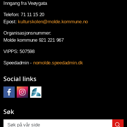
Inngang fra Veøygata
Telefon: 71 11 15 20
Epost:
kulturskolen@molde.kommune.no
Organisasjonsnummer:
Molde kommune 921 221 967
VIPPS: 507598
Speedadmin -
nomolde.speedadmin.dk
Social links
Molde kulturskole på Facebook
Molde kulturskole på Instagram
Molde kulturskoles SpeedAdmin
Søk