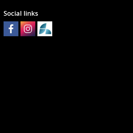
Social links
Molde kulturskole på Facebook
Molde kulturskole på Instagram
Molde kulturskoles SpeedAdmin