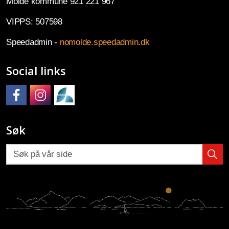
Molde kommune 921 221 967
VIPPS: 507598
Speedadmin -
nomolde.speedadmin.dk
Social links
Molde kulturskole på Facebook
Molde kulturskole på Instagram
Molde kulturskoles SpeedAdmin
Søk