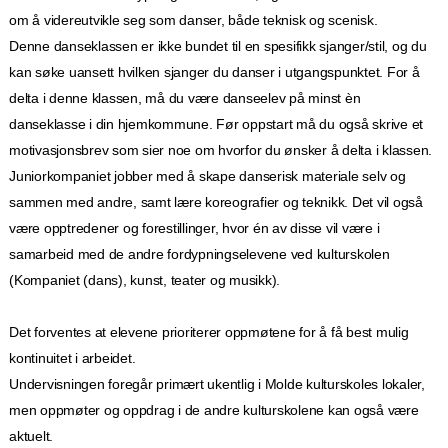
om å videreutvikle seg som danser, både teknisk og scenisk.
Denne danseklassen er ikke bundet til en spesifikk sjanger/stil, og du
kan søke uansett hvilken sjanger du danser i utgangspunktet. For å
delta i denne klassen, må du være danseelev på minst èn
danseklasse i din hjemkommune. Før oppstart må du også skrive et
motivasjonsbrev som sier noe om hvorfor du ønsker å delta i klassen.
Juniorkompaniet jobber med å skape danserisk materiale selv og
sammen med andre, samt lære koreografier og teknikk. Det vil også
være opptredener og forestillinger, hvor én av disse vil være i
samarbeid med de andre fordypningselevene ved kulturskolen
(Kompaniet (dans), kunst, teater og musikk).
Det forventes at elevene prioriterer oppmøtene for å få best mulig
kontinuitet i arbeidet.
Undervisningen foregår primært ukentlig i Molde kulturskoles lokaler,
men oppmøter og oppdrag i de andre kulturskolene kan også være
aktuelt.