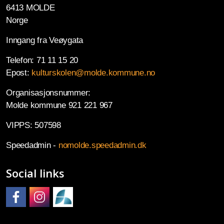
6413 MOLDE
Norge
Inngang fra Veøygata
Telefon: 71 11 15 20
Epost:
kulturskolen@molde.kommune.no
Organisasjonsnummer:
Molde kommune 921 221 967
VIPPS: 507598
Speedadmin -
nomolde.speedadmin.dk
Social links
Molde kulturskole på Facebook
Molde kulturskole på Instagram
Molde kulturskoles SpeedAdmin