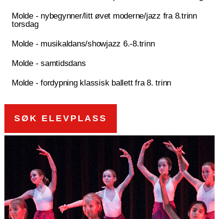
Molde - nybegynner/litt øvet moderne/jazz fra 8.trinn
torsdag
Molde - musikaldans/showjazz 6.-8.trinn
Molde - samtidsdans
Molde - fordypning klassisk ballett fra 8. trinn
SØK ELEVPLASS