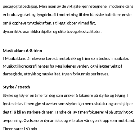
pedagog til pedagog. Men noen av de viktigste kjennetegnene i moderne dans
er bruk av gulvet og tyngdekraft i motsetning til den klassiske ballettens ønske
om å oppheve tyngdekraften. I tillegg jobber vi med flyt,
dynamikk/dynamikkforskjeller og ulike bevegelseskvaliteter.
Musikaldans 6.-8.trinn
I Musikaldans får elevene lære danseteknikk og trinn som brukes i musikaler.
Musikk til koreografi hentes fra Musikalenes verden, og vi legger vekt på
danseglede, uttrykk og musikalitet. Ingen forkunnskaper kreves.
Styrke / stretch
Styrke og tøy er en time for deg som ønsker å fokusere på styrke og tøying. I
første del av timen gjør vi øvelser som styrker kjernemuskulatur og som hjelper
deg til å bli en sterkere danser. I andre del av timen fokuserer vi på uttøying og
avspenning. Øvelsene er dynamiske, og vi bruker vår egen kropp som motstand.
Timen varer i 60 min.