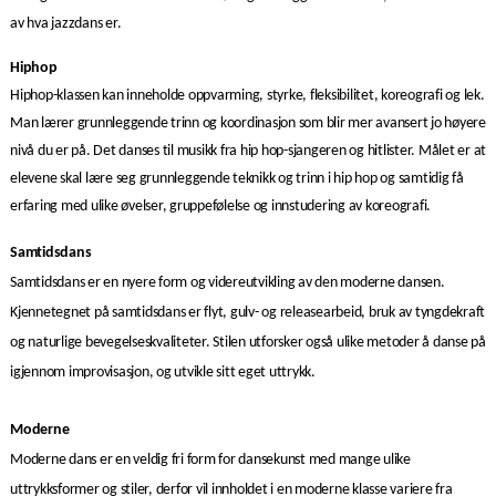
av hva jazzdans er.
Hiphop
Hiphop-klassen kan inneholde oppvarming, styrke, fleksibilitet, koreografi og lek.
Man lærer grunnleggende trinn og koordinasjon som blir mer avansert jo høyere
nivå du er på. Det danses til musikk fra hip hop-sjangeren og hitlister. Målet er at
elevene skal lære seg grunnleggende teknikk og trinn i hip hop og samtidig få
erfaring med ulike øvelser, gruppefølelse og innstudering av koreografi.
Samtidsdans
Samtidsdans er en nyere form og videreutvikling av den moderne dansen.
Kjennetegnet på samtidsdans er flyt, gulv- og releasearbeid, bruk av tyngdekraft
og naturlige bevegelseskvaliteter. Stilen utforsker også ulike metoder å danse på
igjennom improvisasjon, og utvikle sitt eget uttrykk.
Moderne
Moderne dans er en veldig fri form for dansekunst med mange ulike
uttrykksformer og stiler, derfor vil innholdet i en moderne klasse variere fra