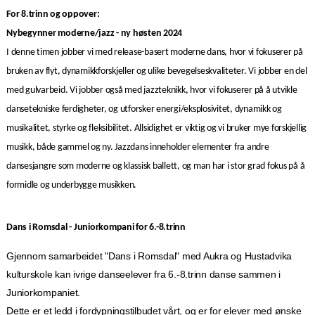
For 8.trinn og oppover:
Nybegynner moderne/jazz - ny høsten 2024
I denne timen jobber vi med release-basert moderne dans, hvor vi fokuserer på
bruken av flyt, dynamikkforskjeller og ulike bevegelseskvaliteter. Vi jobber en del
med gulvarbeid. Vi jobber også med jazzteknikk, hvor vi fokuserer på å utvikle
dansetekniske ferdigheter, og utforsker energi/eksplosivitet, dynamikk og
musikalitet, styrke og fleksibilitet. Allsidighet er viktig og vi bruker mye forskjellig
musikk, både gammel og ny. Jazzdans inneholder elementer fra andre
dansesjangre som moderne og klassisk ballett, og man har i stor grad fokus på å
formidle og underbygge musikken.
Dans i Romsdal - Juniorkompani for 6.-8.trinn
Gjennom samarbeidet "Dans i Romsdal" med Aukra og Hustadvika
kulturskole kan ivrige danseelever fra 6.-8.trinn danse sammen i
Juniorkompaniet.
Dette er et ledd i fordypningstilbudet vårt, og er for elever med ønske