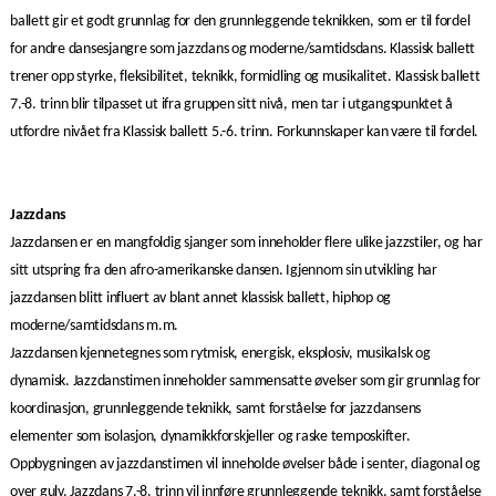
ballett gir et godt grunnlag for den grunnleggende teknikken, som er til fordel
for andre dansesjangre som jazzdans og moderne/samtidsdans. Klassisk ballett
trener opp styrke, fleksibilitet, teknikk, formidling og musikalitet. Klassisk ballett
7.-8. trinn blir tilpasset ut ifra gruppen sitt nivå, men tar i utgangspunktet å
utfordre nivået fra Klassisk ballett 5.-6. trinn. Forkunnskaper kan være til fordel.
Jazzdans
Jazzdansen er en mangfoldig sjanger som inneholder flere ulike jazzstiler, og har
sitt utspring fra den afro-amerikanske dansen. Igjennom sin utvikling har
jazzdansen blitt influert av blant annet klassisk ballett, hiphop og
moderne/samtidsdans m.m.
Jazzdansen kjennetegnes som rytmisk, energisk, eksplosiv, musikalsk og
dynamisk. Jazzdanstimen inneholder sammensatte øvelser som gir grunnlag for
koordinasjon, grunnleggende teknikk, samt forståelse for jazzdansens
elementer som isolasjon, dynamikkforskjeller og raske temposkifter.
Oppbygningen av jazzdanstimen vil inneholde øvelser både i senter, diagonal og
over gulv. Jazzdans 7.-8. trinn vil innføre grunnleggende teknikk, samt forståelse