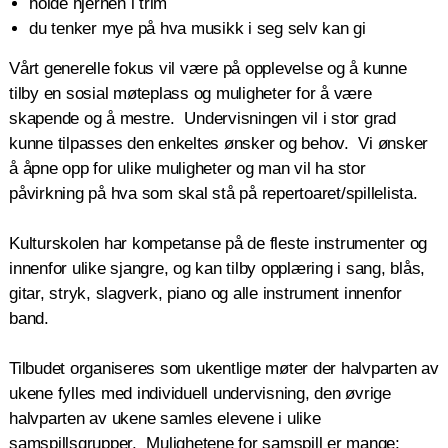
holde hjernen i trim
du tenker mye på hva musikk i seg selv kan gi
Vårt generelle fokus vil være på opplevelse og å kunne
tilby en sosial møteplass og muligheter for å være
skapende og å mestre. Undervisningen vil i stor grad
kunne tilpasses den enkeltes ønsker og behov. Vi ønsker
å åpne opp for ulike muligheter og man vil ha stor
påvirkning på hva som skal stå på repertoaret/spillelista.
Kulturskolen har kompetanse på de fleste instrumenter og
innenfor ulike sjangre, og kan tilby opplæring i sang, blås,
gitar, stryk, slagverk, piano og alle instrument innenfor
band.
Tilbudet organiseres som ukentlige møter der halvparten av
ukene fylles med individuell undervisning, den øvrige
halvparten av ukene samles elevene i ulike
samspillsgrupper. Mulighetene for samspill er mange;