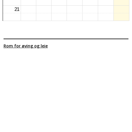
21
Rom for øving og leie
Sal
Rådsalen
Spiserom
Kunst
Møterom 2
Møterom 3
Møterom 4
Prosjektrom 209
Klasserom 210