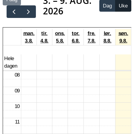
3. – 9. AUG.
Dag
Uke
2026
man.
tir.
ons.
tor.
fre.
lør.
søn.
3.8.
4.8.
5.8.
6.8.
7.8.
8.8.
9.8.
Hele
dagen
08
09
10
11