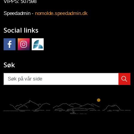
VIPPS: 507598
Speedadmin -
nomolde.speedadmin.dk
Social links
Molde kulturskole på Facebook
Molde kulturskole på Instagram
Molde kulturskoles SpeedAdmin
Søk