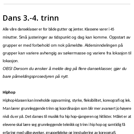
Dans 3.-4. trinn
Alle våre danseklasser er for både gutter og jenter.
Klassene varer i 45
Små justeringer av tidspunkt og dag kan komme. Oppstart av
minutter.
grupper er med forbehold om nok påmeldte. Aldersinndelingen på
grupper kan variere avhengig av søkermasse og variere fra lokasjon til
lokasjon.
OBS! Dersom du ønsker å melde deg på flere danseklasser, gjør du
bare påmeldingsprosedyren på nytt.
Hiphop
Hiphop-klassen kan inneholde oppvarming, styrke, fleksibilitet, koreografi og lek.
Man lærer grunnleggende trinn og koordinasjon som blir mer avansert jo høyere
nivå du er på. Det danses til musikk fra hip hop-sjangeren og hitlister. Målet er at
elevene skal lære seg grunnleggende teknikk og trinn i hip hop og samtidig få
erfaring med ulike øvelser, gruppefølelse og innstudering av koreografi.