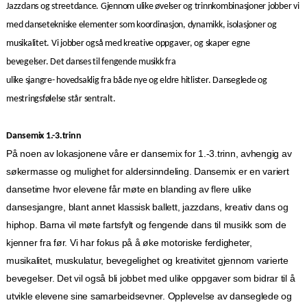
Jazzdans og streetdance. Gjennom ulike øvelser og trinnkombinasjoner jobber vi
med dansetekniske elementer som koordinasjon, dynamikk, isolasjoner og
musikalitet. Vi jobber også med kreative oppgaver, og skaper egne
bevegelser. Det danses til fengende musikk fra
ulike sjangre- hovedsaklig fra både nye og eldre hitlister. Danseglede og
mestringsfølelse står sentralt.
Dansemix 1.-3.trinn
På noen av lokasjonene våre er dansemix for 1.-3.trinn, avhengig av
søkermasse og mulighet for aldersinndeling. Dansemix er en variert
dansetime hvor elevene får møte en blanding av flere ulike
dansesjangre, blant annet klassisk ballett, jazzdans, kreativ dans og
hiphop. Barna vil møte fartsfylt og fengende dans til musikk som de
kjenner fra før. Vi har fokus på å øke motoriske ferdigheter,
musikalitet, muskulatur, bevegelighet og kreativitet gjennom varierte
bevegelser. Det vil også bli jobbet med ulike oppgaver som bidrar til å
utvikle elevene sine samarbeidsevner. Opplevelse av danseglede og