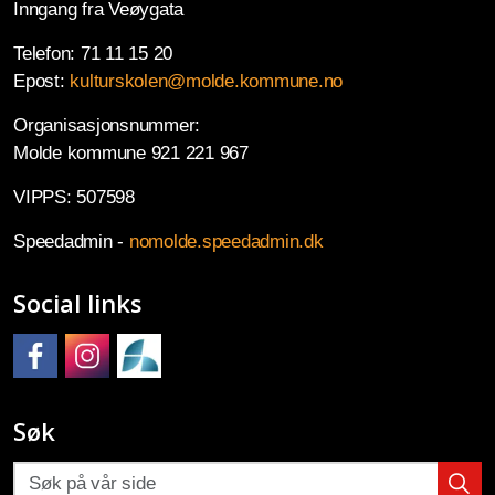
Inngang fra Veøygata
Telefon: 71 11 15 20
Epost:
kulturskolen@molde.kommune.no
Organisasjonsnummer:
Molde kommune 921 221 967
VIPPS: 507598
Speedadmin -
nomolde.speedadmin.dk
Social links
Molde kulturskole på Facebook
Molde kulturskole på Instagram
Molde kulturskoles SpeedAdmin
Søk