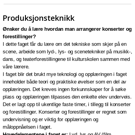
Produksjonsteknikk
Ønsker du å
lære hvordan man arrangerer konserter og
forestillinger?
I dette faget får du lære om det tekniske som skjer på en
scene, arbeide som lyd-, lys
-
og scenetekniker på musikk-,
dans, og teaterforestillingene til kulturskolen sammen med
våre lærere.
I faget blir det brukt mye teknologi og opplæringen i faget
inneholder både teori og praktiske øvelser som en del av
opplæringen. Det kreves ingen forkunnskaper for å søke
plass og opplæringen tilpasses den enkelte elev underveis.
Det er lagt opp til ukentlige faste timer, i tillegg til konserter
og forestillinger. Konserter og forestillinger er regnet som
undervisning og er viktig for opplæringen og
måloppnåelsen i faget.
Hovedelementene i faget er:
Lyd, lys og AV (film,