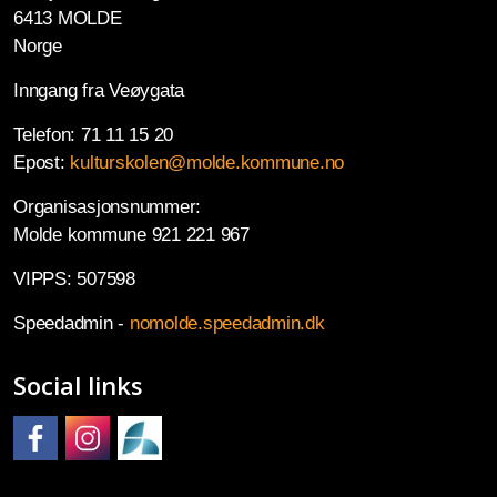
6413 MOLDE
Norge
Inngang fra Veøygata
Telefon: 71 11 15 20
Epost:
kulturskolen@molde.kommune.no
Organisasjonsnummer:
Molde kommune 921 221 967
VIPPS: 507598
Speedadmin -
nomolde.speedadmin.dk
Social links
Molde kulturskole på Facebook
Molde kulturskole på Instagram
Molde kulturskoles SpeedAdmin