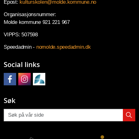
Epost:
kulturskolen@molde.kommune.no
Organisasjonsnummer:
Molde kommune 921 221 967
VIPPS: 507598
Speedadmin -
nomolde.speedadmin.dk
Social links
Molde kulturskole på Facebook
Molde kulturskole på Instagram
Molde kulturskoles SpeedAdmin
Søk