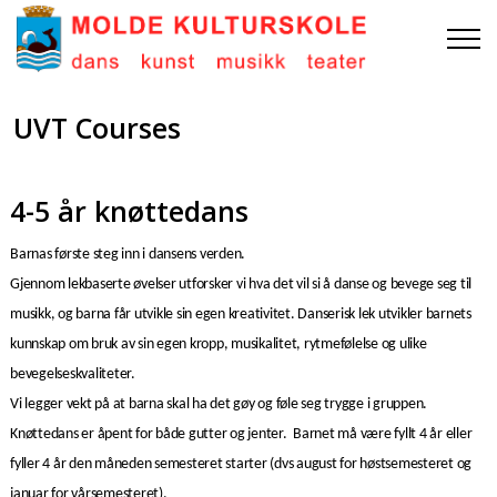
UVT Courses
4-5 år knøttedans
Barnas første steg inn i dansens verden.
Gjennom lekbaserte øvelser utforsker vi hva det vil si å danse og bevege seg til
musikk, og barna får utvikle sin egen kreativitet.
Danserisk lek utvikler barnets
kunnskap om bruk av sin egen kropp, musikalitet, rytmefølelse og ulike
bevegelseskvaliteter.
Vi legger vekt på at barna skal ha det gøy og føle seg trygge i gruppen.
Knøttedans er åpent for både gutter og jenter.
Barnet må være fyllt 4 år eller
fyller 4 år den måneden semesteret starter (dvs august for høstsemesteret og
januar for vårsemesteret).